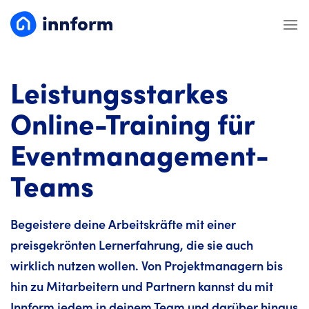
Zum
Inhalt
springen
Leistungsstarkes
Online-Training für
Eventmanagement-
Teams
Begeistere deine Arbeitskräfte mit einer
preisgekrönten Lernerfahrung, die sie auch
wirklich nutzen wollen. Von Projektmanagern bis
hin zu Mitarbeitern und Partnern kannst du mit
Innform jedem in deinem Team und darüber hinaus