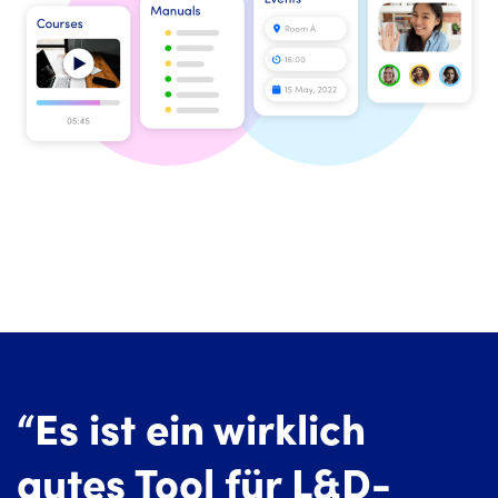
“Es ist ein wirklich
gutes Tool für L&D-